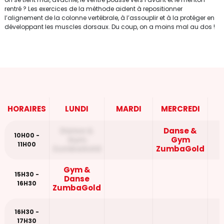
rentré ? Les exercices de la méthode aident à repositionner
l’alignement de la colonne vertébrale, à l’assouplir et à la protéger en
développant les muscles dorsaux. Du coup, on a moins mal au dos !
HORAIRES
LUNDI
MARDI
MERCREDI
Danse &
Danse &
10H00 -
Gym
Gym
11H00
ZumbaGold
ZumbaGold
Gym &
15H30 -
Danse
16H30
ZumbaGold
16H30 -
17H30