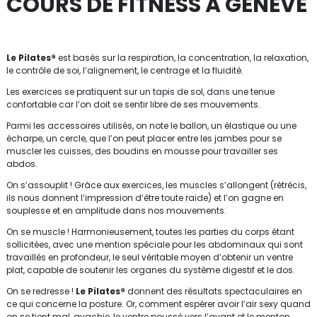
COURS DE FITNESS A GENÈVE
Le Pilates®
est basés sur la respiration, la concentration, la relaxation,
le contrôle de soi, l’alignement, le centrage et la fluidité.
Les exercices se pratiquent sur un tapis de sol, dans une tenue
confortable car l’on doit se sentir libre de ses mouvements.
Parmi les accessoires utilisés, on note le ballon, un élastique ou une
écharpe, un cercle, que l’on peut placer entre les jambes pour se
muscler les cuisses, des boudins en mousse pour travailler ses
abdos.
On s’assouplit ! Grâce aux exercices, les muscles s’allongent (rétrécis,
ils nous donnent l’impression d’être toute raide) et l’on gagne en
souplesse et en amplitude dans nos mouvements.
On se muscle ! Harmonieusement, toutes les parties du corps étant
sollicitées, avec une mention spéciale pour les abdominaux qui sont
travaillés en profondeur, le seul véritable moyen d’obtenir un ventre
plat, capable de soutenir les organes du système digestif et le dos.
On se redresse !
Le Pilates®
donnent des résultats spectaculaires en
ce qui concerne la posture. Or, comment espérer avoir l’air sexy quand
on se tient mal, avachie, le ventre poussé vers l’avant et le menton