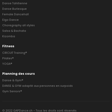
Danse Tahitienne
Danse Burlesque
Female Dancehall
Elgo Dance
Choregraphy all styles
Salsa & Bachata
Kizomba
Fitness
CIRCUIT Training®
Pilates®
YOGA®
Planning des cours
Danse & Gym®
DANSE & GYM adapté aux personnes en surpoids
Gym Seniors®
© 2022 GAPDance.ch – Tous les droits sont réservés